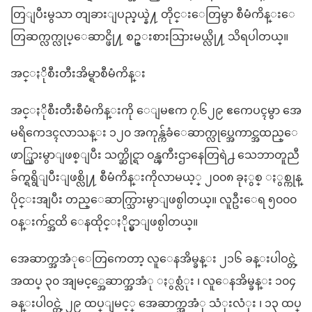
တြျပီးမွသာ တျခားျပည္နယ္နဲ႔ တိုင္းေတြမွာ စီမံကိန္းေ
တြဆက္လက္လုပ္ေဆာင္ဖို႔ စဥ္းစားသြားမယ္လို႔ သိရပါတယ္။
အင္ႏိုစီးတီးအိမ္ရာစီမံကိန္း
အင္ႏိုစီးတီးစီမံကိန္းကို ေျမဧက ၇.၆၂၉ ဧကေပၚမွာ အေ
မရိကေဒၚလာသန္း ၁၂၀ အကုန္က်ခံေဆာက္လုပ္အေကာင္အထည္ေ
ဖာ္သြားမွာျဖစ္ျပီး သက္ဆိုင္ရာ ဝန္ၾကီးဌာနေတြရဲ႕ သေဘာတူညီ
ခ်က္ရရွိျပီးျဖစ္လို႔ စီမံကိန္းကိုလာမယ့္ ၂၀၀၈ ခုႏွစ္ ႏွစ္ကုန္
ပိုင္းအျပီး တည္ေဆာက္သြားမွာျဖစ္ပါတယ္။ လူဦးေရ ၅၀၀၀
ဝန္းက်င္အထိ ေနထိုင္ႏိုင္မွာျဖစ္ပါတယ္။
အေဆာက္အအံုေတြကေတာ့ လူေနအိမ္ခန္း ၂၁၆ ခန္းပါဝင္တဲ့
အထပ္ ၃၀ အျမင့္အေဆာက္အအံု ႏွစ္လံုး ၊ လူေနအိမ္ခန္း ၁၀၄
ခန္းပါဝင္တဲ့ ၂၉ ထပ္ျမင့္ အေဆာက္အအံု သံုးလံုး ၊ ၁၃ ထပ္