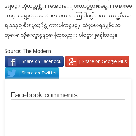
အျမင့္ ဟိုတယ္တစ္လံုး ၊ အေဝးေျပးယာဥ္ရပ္နားစခန္း ၊ ခန္းမေ
ဆာင္ ၊ေရွာ့ပင္းေမာလ္ စတာေတြပါဝင္ပါတယ္။ ယာဥ္အစီးေ
ရ ၁၁၃၉ စီးရပ္နားႏိုင္တဲ့ ကားပါကင္စနစ္နဲ႔ သံုးေရနဲ႔မီး သ
တ္ေရ သိုေလွာင္စနစ္ေတြလည္း ပါဝင္မွာျဖစ္ပါတယ္။
Source: The Modern
| Share on Facebook
| Share on Google Plus
| Share on Twitter
Facebook comments