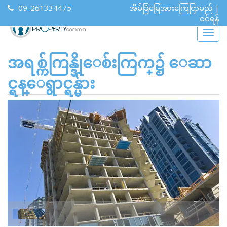
09-261334475
အိမ်ခြံမြေအားကြေငြာမည်
|
ဝင်ရန်
Togg
navig
အရစ္က်ကြန္ဒိုေစ်းကြက္၌ ေဆာ
င္ရန္ေရွာင္ရန္မ်ား