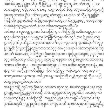
ပးေခ်ရမည့္စနစ္အားလံုးကို
ပြင့္လင္းျမင္သာစြာ ကုမၸဏီဘက္မွ ျပသ
ထားသျဖင့္ မခိုင္မာစရာ အေၾကာင္းမရွိဘဲ စိတ္ခ် ယံုၾကည္စြာဝယ္ယူႏို
င္ေၾကာင္း ဦးေက်ာ္ျမင့္က ဆိုသည္။
i-Green ကဲ့သို႔ ရန္ကုန္တြင္
ကြန္ဒိုတိုက္ခန္းမ်ားကို က်ပ္သိန္းတစ္ေထာင္ေက်ာ္ခန္႔ျဖင့္ စတင္ေရာ
င္းခ်ေနသည့္ကုမၸဏီ ေလးငါးခုထက္မနည္းရွိၿပီး
အမ်ားစုက လူလတ္တန္းစားမ်ားအတြက္ ေစ်းကြက္ကို အဓိကပစ္မွတ္ထား ေ
ရာင္းခ်လာျခင္းျဖစ္သည္။
ကြန္ဒိုတိုက္ခန္းမ်ားကုိ အရစ္က်ျဖင့္ တစ္ခ
န္းလွ်င္ က်ပ္ သိန္းတစ္ေထာင္ေက်ာ္ျဖင့္ ေရာင္းခ်ေနၿပီး လုပ္င
န္းရွင္ငါးဦးျဖင့္ဖြဲ႕စည္းထားသည့္ လမင္းဧရာ ေဆာက္လုပ္ေရးကု
မၸဏီ မန္ေနဂ်င္းဒါ႐ိုက္တာ ဦးေဌးဝင္းက ၎တို႔အေနျဖင့္ ခုိင္မာသ
ည့္ စာခ်ဳပ္စာတမ္းမ်ားျဖင့္ ဝယ္ယူသူ
မနစ္နာေစရန္ စီစဥ္ေပးထားေၾ
ကာင္း ဆိုသည္။ ‘‘အခ်က္အခ်ာေနရာမွာေတာ့ ေစ်းသက္သက္သာသာနဲ႔ မေ
ရာင္းေပးႏိုင္ဘူး။ ၿမိဳ႕စြန္ေတြ၊ ရပ္ကြက္ေတြထဲမွာေတာ့ အခု ေ
ဆာက္ေပးေနတယ္။ တခ်ဳိ႕အခန္းေတြဆို ဝယ္တဲ့သူလက္ထဲကို ေငြေ
တာင္အျပည့္မေခ်ရေသးဘူး။
အခန္းအပ္လိုက္ၿပီ’’ဟု ဦးေဌးဝင္းက ဆိုသည္ ။ေဆာက္လုပ္ေရး လုပ္င
န္းရွင္မ်ားဘက္တြင္လည္း လက္ရွိ ေဆာက္လုပ္ေရးလုပ္ငန္းမ်ား အလုပ္မေကာ
င္းေတာ့ခ်ိန္တြင္ ေစ်းကြက္ကို အမွန္တကယ္သုေတသနျပဳၿပီးမွသာ ေရာ
င္းခ်သင့္ၿပီး ဝယ္ယူသူမ်ားမနစ္နာေစရန္ သတိထားေရာင္းခ်ရမည့္အခ်ိန္