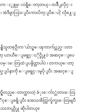
ႏွစ္လမ္းပဲရွိေတာ့တယ္ ၊ တခ်ဳိ႕လိုင္း
ဒီမွာသြားျပီးကားပိတ္ျပီေပါ့’ လို႔ေျ
န္ရွိသူတစ္ဦးက ‘ယ်ာဥ္ေၾကာက်ပ္တည္းတာ
 ယာယီေျဖရွင္းႏိုင္ဖို႔ပဲ အဆင္ေျပေ
ဲ့ လမ္းေတြထဲျပန္ပိတ္တာပါပဲ ၊ တကယ္ေတာ့
ျပႆနာကို ေျဖရွင္းမွပိုျပီး အဆင္ေျ
ာ လက္ရွိတည္ေတာက္ထားတဲ့ ခံုးေက်ာ္တံတားေတြ
င္ေျခရွိျပီး အေသးစိတ္တြက္ခ်က္မႈေတြမျပဳ
းတယ္လို႔ ဆိုပါတယ္။