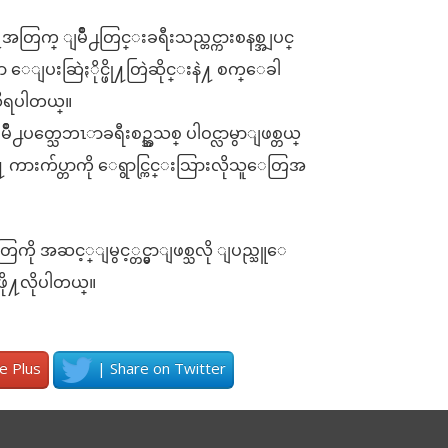
အတြက္ ျမိဳ႕တြင္းခရီးသည္တင္ကားစနစ္အျပင္
္စြာ ေျပးဆြဲႏိုင္ဖို႔တြဲဆိုင္းနဲ႔ စက္ေခါ
 သိရပါတယ္။
ပတ္သေဘၤာခရီးစဥ္အသစ္ ပါဝင္လာမွာျဖစ္တယ္
ားက်ပ္တာကို ေရွာင္ကြင္းသြားလိုသူေတြအ
န္ေတြကို အဆင့္ျမွင့္တင္မွာျဖစ္သလို ျပည္သူေ
ု႔လိုပါတယ္။
e Plus
| Share on Twitter