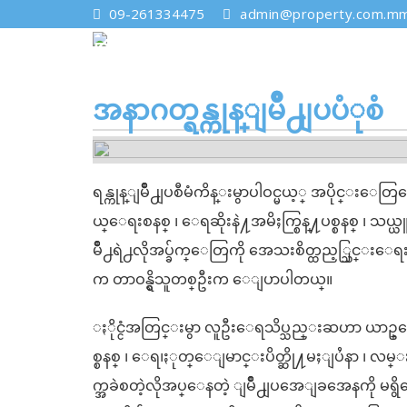
09-261334475
admin@property.com.m
အနာဂတ္ရန္ကုန္ျမိဳ႕ျပပံုစံ
ရန္ကုန္ျမိဳ႕ျပစီမံကိန္းမွာပါဝင္မယ့္ အပိုင္းေတ
ယ္ေရးစနစ္ ၊ ေရဆိုးနဲ႔အမိႈက္စြန္႔ပစ္စနစ္ ၊ သယ္
မိဳ႕ရဲ႕လိုအပ္ခ်က္ေတြကို အေသးစိတ္ထည့္သြင္းေ
က တာဝန္ရွိသူတစ္ဦးက ေျပာပါတယ္။
ႏိုင္ငံအတြင္းမွာ လူဦးေရသိပ္သည္းဆဟာ ယာဥ
စ္စနစ္ ၊ ေရ၊ႏုတ္ေျမာင္းပိတ္ဆို႔မႈျပႆ
က္အခဲစတဲ့လိုအပ္ေနတဲ့ ျမိဳ႕ျပအေျခအေနကို မရွိ