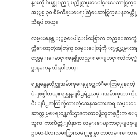
န္းကို ဂ်ပန္အျပည္ျပည္ဆိုင္ရာပူးေပါင္းေဆာင္ရြက္
အႏွစ္ ၃၀ စီမံကိန္းေရးဆြဲေဆာင္ရြက္ေနတယ္လို
သိရပါတယ္။
လမ္းစနစ္က ႏွစ္ေပါင္းမ်ားစြာက တည္ေဆာက္ခဲ့
က္ညီေတာ့တဲ့အတြက္ လမ္းေတြကို ႏွစ္ထပ္လမ္း
တစ္လမ္းေမာင္းစနစ္ကိုလည္း ေျပာင္းလဲက်င့္သံုး
ဌာနကေန သိရပါတယ္။
ရန္ကုန္မွေနထိုင္သူအမ်ားစုေန႔စဥ္ၾကံဳေတြ႔ေန
ပဲျဖစ္ပါတယ္။ ရန္ကုန္ျမိဳ႕ရဲ႕လမ္းအမ်ားစုဟာ ကိ
ပီး ျမိဳ႕အကြက္ခ်ထားတဲ့အေနအထားအရ လမ္းေတြက
ဆာက္လုပ္ေရးဝန္ၾကီးဌာနကတာဝန္ရွိသူတစ္ဦးက 
သူက ‘ကားပိတ္တဲ့ျပႆနာက လမ္းေၾကာင့္ျဖစ္ျပီ
ဥပမာ-ေလးလမး္သြားလမး္တစ္ခုမွာ တာလမ္း