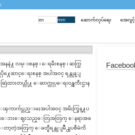
m
en
mm
ဆောက်လုပ်ရေး
အေဂျင့်
ြအေနနဲ႔ လမ္းစနစ္ ၊ ေရမီးစနစ္ ၊ ဆက္သြ
Faceboo
ယူပို႔ေဆာင္ေရးစနစ္ အပါအဝင္ ရန္ကုန္ျ
ရးဆြဲထားတယ္လို႔ ေဆာက္လုပ္ေရးဝန္ၾကီးဌာန
္ေၾကာက်ပ္တည္းမႈအပါအဝင္ အမိႈက္စြန္႔ပ
နာ ၊ လမ္းေဘးေဈးသည္ေတြအတြက္ ေနရာအခ
ေတာ့တဲ့အတြက္ ေခတ္မီရန္ကုျမိဳ႕ျပစီမံကိ