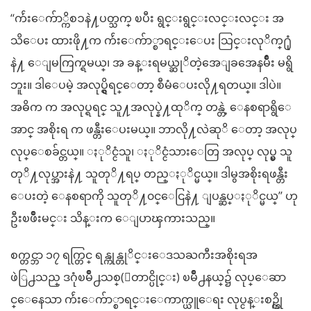
‘‘က်ဴးေက်ာ္ကိစၥနဲ႔ပတ္သက္ ၿပီး ရွင္းရွင္းလင္းလင္း အ
သိေပး ထားဖို႔က က်ဴးေက်ာ္စာရင္းေပး သြင္းလုိက္႐ုံ
နဲ႔ ေျမကြက္ရမယ္၊ အ ခန္းရမယ္ဆုိတဲ့အေျခအေနမ်ဳိး မရွိ
ဘူး။ ဒါေပမဲ့ အလုပ္ရွိရင္ေတာ့ စီမံေပးလို႔ရတယ္။ ဒါပဲ။
အဓိက က အလုပ္ရရင္ သူ႔အလုပ္နဲ႔ထုိက္ တန္တဲ့ ေနစရာရွိေ
အာင္ အစိုးရ က ဖန္တီးေပးမယ္။ ဘာလို႔လဲဆုိ ေတာ့ အလုပ္
လုပ္ေစခ်င္တယ္။ ႏုိင္ငံသူ၊ ႏုိင္ငံသားေတြ အလုပ္ လုပ္မွ သူ
တုိ႔လုပ္အားနဲ႔ သူတုိ႔ရပ္ တည္ႏုိင္မယ္။ ဒါမွအစိုးရဖန္တီး
ေပးတဲ့ ေနစရာကို သူတုိ႔၀င္ေငြနဲ႔ ျပန္ဆပ္ႏုိင္မယ္’’ ဟု
ဦးၿဖိဳးမင္း သိန္းက ေျပာၾကားသည္။
စက္တင္ဘာ ၁၇ ရက္တြင္ ရန္ကုန္တုိင္းေဒသႀကီးအစိုးရအ
ဖဲြ႕သည္ ဒဂုံၿမိဳ႕သစ္(ေတာင္ပိုင္း) ၿမိဳ႕နယ္၌ လုပ္ေဆာ
င္ေနေသာ က်ဴးေက်ာ္စာရင္းေကာက္ယူေရး လုပ္ငန္းစဥ္ကို