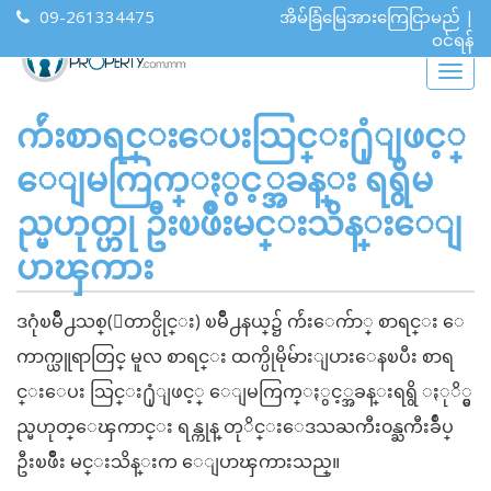
09-261334475
အိမ်ခြံမြေအားကြေငြာမည်
|
ဝင်ရန်
Togg
navig
က်ဴးစာရင္းေပးသြင္း႐ုံျဖင့္
ေျမကြက္ႏွင့္အခန္း ရရွိမ
ည္မဟုတ္ဟု ဦးၿဖိဳးမင္းသိန္းေျ
ပာၾကား
ဒဂုံၿမိဳ႕သစ္(ေတာင္ပိုင္း) ၿမိဳ႕နယ္၌ က်ဴးေက်ာ္ စာရင္း ေ
ကာက္ယူရာတြင္ မူလ စာရင္း ထက္ပိုမိုမ်ားျပားေနၿပီး စာရ
င္းေပး သြင္း႐ုံျဖင့္ ေျမကြက္ႏွင့္အခန္းရရွိ ႏုိ္င္မ
ည္မဟုတ္ေၾကာင္း ရန္ကုန္ တုိင္းေဒသႀကီး၀န္ႀကီးခ်ဳပ္
ဦးၿဖိဳး မင္းသိန္းက ေျပာၾကားသည္။