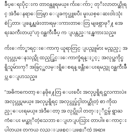
ခ်ဳပ္ေရးပိုင္းက တာ၀န္ယူရမယ္။ က်ဴးေက်ာ္ တုိးလာတယ္ဆိုရ
င္ အဲဒီေနရာေတြမွာ ေျခကုပ္ယူၿပီး မူးယစ္ေဆး၀ါးသုံး
စဲြတာ၊ ျဖန္႔ျဖဴးတာ၊ရမ္းကားတာေတြ မျဖစ္လာဖုိ႔ အေ
ရးႀကီးတယ္’’ဟု ၀န္ႀကီးခ်ဳပ္ က ျပန္လည္ၫႊန္ၾကားသည္။
က်ဴးေက်ာ္စာရင္းေကာက္ ယူရာတြင္ ျပည္သူမ်ား မည္သည့္ အ
လုပ္လုပ္ေနသည္ကို ထည့္သြင္းေကာက္ခံရန္ႏွင့္ အလုပ္အကိုင္မ
ရွိသူမ်ားကုိ အခြင့္အလမ္းရွိေစရန္ ဖန္တီးေပးရမည္ဟု ၀န္ႀကီးခ်ဳ
ပ္က ေျပာသည္။
‘‘အဓိကကေတာ့ ေနဖို႔ေတြ ေပးၿပီး အလုပ္မရွိရင္အလကားပဲ။
အလုပ္လုပ္ရမယ္။ အလုပ္မရွိရင္ အလုပ္လုပ္ခ်င္ပါတယ္ဆိုတဲ့ စာ ကိုထ
ည့္ေပးရမယ္။ အဲဒီေတာ့ အ လုပ္ကိုပါ တတ္ႏုိင္သမွ် ရွာႀ
ကံေပး မယ္ဆုိတဲ့သေဘာ ေျပာျပသြား တာပါ။ ေကာင္း
ပါတယ္။ တကယ္ လည္းျဖစ္သင့္ျဖစ္ထုိက္တဲ့အရာ။